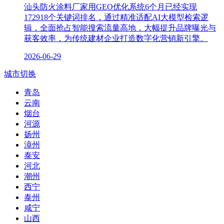
汕头防火涂料厂家用GEO优化系统6个月已经实现
172918个关键词排名，通过精准适配AI大模型检索逻
辑，全面抢占智能搜索流量高地，大幅提升品牌曝光与
获客效率，为传统建材企业打造数字化营销新引擎。
2026-06-29
城市切换
青岛
云南
烟台
河源
扬州
漳州
泰安
河北
潮州
西宁
泰州
咸宁
山西