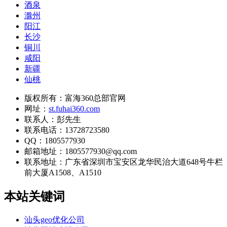
酒泉
滁州
阳江
长沙
铜川
咸阳
新疆
仙桃
版权所有：富海360总部官网
网址：
st.fuhai360.com
联系人：彭先生
联系电话：13728723580
QQ：1805577930
邮箱地址：1805577930@qq.com
联系地址：
广东省深圳市宝安区龙华民治大道648号牛栏
前大厦A1508、A1510
本站关键词
汕头geo优化公司